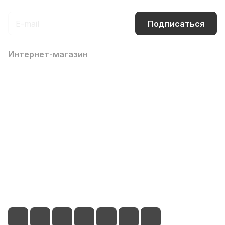
Подписаться
Интернет-магазин
Компания
Информация
Помощь
Контакты
8 (800) 700-66-65
info@office-dv.ru
Выставочный салон, г. Владивосток, ул. Некрасовская,
94, 2 этаж