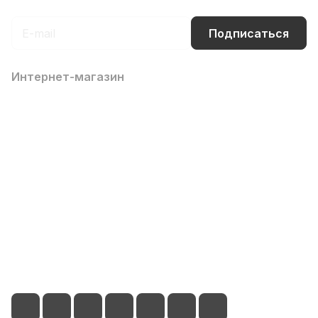
Подписаться
Интернет-магазин
Компания
Информация
Помощь
Контакты
8 (800) 700-66-65
info@office-dv.ru
Выставочный салон, г. Владивосток, ул. Некрасовская,
94, 2 этаж