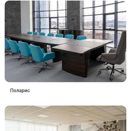
Поларис