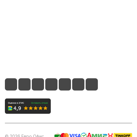
Информация
Помощь
Контакты
8 (800) 700-66-65
info@office-dv.ru
Выставочный салон, г. Владивосток, ул. Некрасовская,
94, 2 этаж
© 2026 Евро Офис