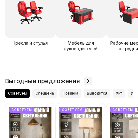
Кресла и стулья
Мебель для
Рабочие мес
руководителей
сотрудни
Выгодные предложения
Советуем
Спеццена
Новинка
Выводится
Хит
Уце
СОВЕТУЕМ
СОВЕТУЕМ
СОВЕТУЕМ