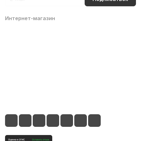
Интернет-магазин
Компания
Информация
Помощь
Контакты
8 (800) 700-66-65
info@office-dv.ru
Выставочный салон, г. Владивосток, ул. Некрасовская,
94, 2 этаж