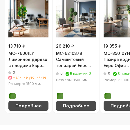
13 710 ₽
26 210 ₽
19 355 ₽
MC-76061LY
MC-6210378
MC-85010Y
Лимонное дерево
Самшитовый
Пахира вод
с плодами Евро
топиарий Евро
Евро Офис
Офис (Зелёный)
Офис (Зелёный)
(Зелёный)
0
0
0
В наличии: 2
В нали
Наличие уточняйте
Размеры: 1500 мм.
Размеры: 1800
Размеры: 1500 мм.
Подробнее
Подробнее
Подроб