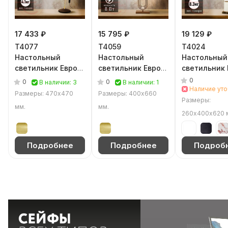
17 433 ₽
15 795 ₽
19 129 ₽
T4077
T4059
T4024
Настольный
Настольный
Настольный
светильник Евро
светильник Евро
светильник 
Офис
Офис
Офис (Черн
0
0
0
В наличии: 3
В наличии: 1
(Золотистый)
(Золотистый)
Наличие уто
Размеры: 470х470
Размеры: 400х660
Размеры:
мм.
мм.
260х400х620 
Подробнее
Подробнее
Подроб