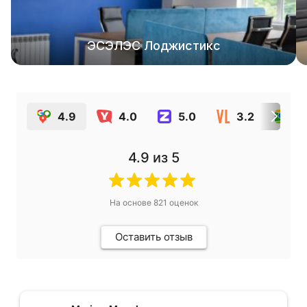
ЭСЭЛЭС Лоджистикс
4.9
4.0
5.0
3.2
5
4.9
из 5
На основе
821
оценок
Оставить отзыв