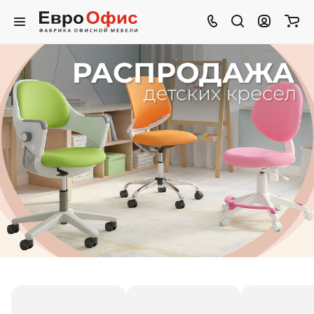
-50%
7 990 ₽
3 990 ₽
Ортопедическая спинка
Регулировка по росту
Яркие цвета
Выбрать кресло →