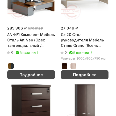
285 306 ₽
27 049 ₽
570 612 ₽
AN-№1 Комплект Мебель
Gr-20 Стол
Стиль Art.Neo (Орех
руководителя Мебель
тангенциальный /
Стиль Grand (Ясень
антрацит)
Шимо)
0
0
В наличии: 1
В наличии: 2
Размеры: 2000х900х750 мм.
Подробнее
Подробнее