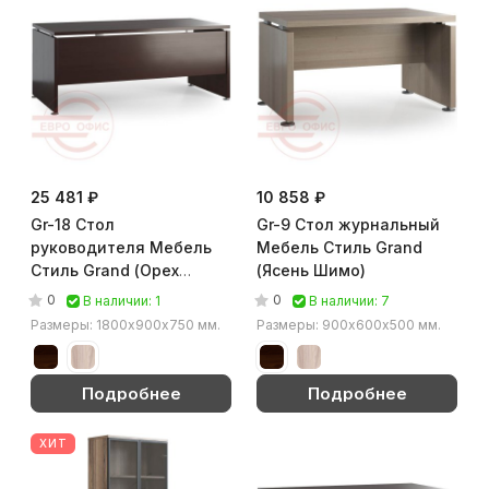
25 481 ₽
10 858 ₽
Gr-18 Стол
Gr-9 Стол журнальный
руководителя Мебель
Мебель Стиль Grand
Стиль Grand (Орех
(Ясень Шимо)
тёмный)
0
0
В наличии: 1
В наличии: 7
Размеры: 1800х900х750 мм.
Размеры: 900х600х500 мм.
Подробнее
Подробнее
ХИТ