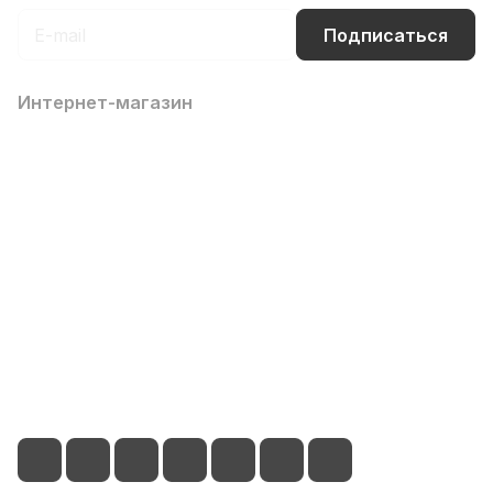
Подписаться
Интернет-магазин
Компания
Информация
Помощь
Контакты
8 (800) 700-66-65
info@office-dv.ru
Выставочный салон, г. Владивосток, ул. Некрасовская,
94, 2 этаж