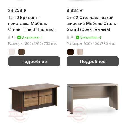
24 258 ₽
8 834 ₽
Ts-10 Брифинг-
Gr-42 Стеллаж низкий
приставка Мебель
широкий Мебель Стиль
Стиль Time.S (Палдао
Grand (Орех тёмный)
MS)
0
0
В наличии: 1
В наличии: 4
Размеры: 800х1200х750 мм.
Размеры: 900х400х780 мм.
Подробнее
Подробнее