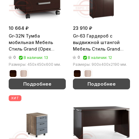
10 664 ₽
23 910 ₽
Gr-32N Тумба
Gr-63 Гардероб с
мобильная Мебель
выдвижной штангой
Стиль Grand (Орех
Мебель Стиль Grand
тёмный)
(Орех тёмный)
0
0
В наличии: 13
В наличии: 12
Размеры: 450х450х600 мм.
Размеры: 900х400х2190 мм.
Подробнее
Подробнее
ХИТ