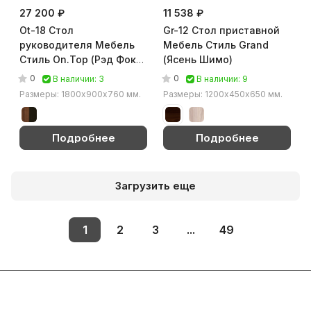
27 200 ₽
11 538 ₽
Ot-18 Стол
Gr-12 Стол приставной
руководителя Мебель
Мебель Стиль Grand
Стиль On.Top (Рэд Фокс
(Ясень Шимо)
/ венге)
0
0
В наличии: 3
В наличии: 9
Размеры: 1800х900х760 мм.
Размеры: 1200х450х650 мм.
Подробнее
Подробнее
Загрузить еще
1
2
3
...
49
Подписаться
на новости и акции