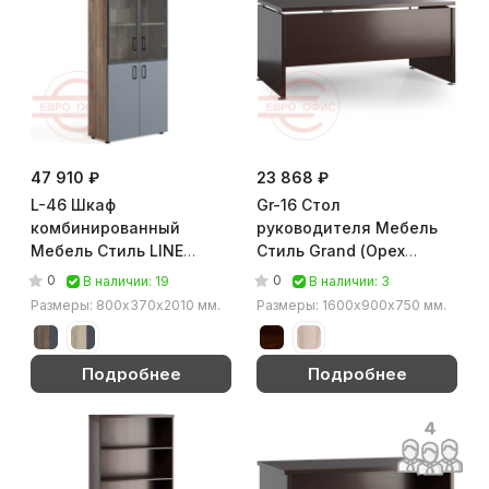
47 910 ₽
23 868 ₽
L-46 Шкаф
Gr-16 Стол
комбинированный
руководителя Мебель
Мебель Стиль LINE
Стиль Grand (Орех
(Делиос / антрацит)
тёмный)
0
0
В наличии: 19
В наличии: 3
Размеры: 800x370х2010 мм.
Размеры: 1600х900х750 мм.
Подробнее
Подробнее