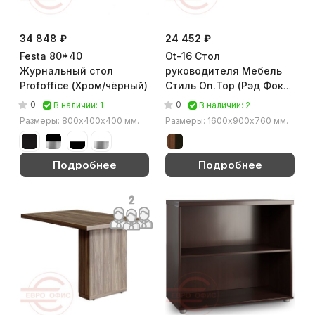
34 848 ₽
24 452 ₽
Festa 80*40
Ot-16 Стол
Журнальный стол
руководителя Мебель
Profoffice (Хром/чёрный)
Стиль On.Top (Рэд Фокс
/ венге)
0
0
В наличии: 1
В наличии: 2
Размеры: 800х400х400 мм.
Размеры: 1600х900х760 мм.
Подробнее
Подробнее