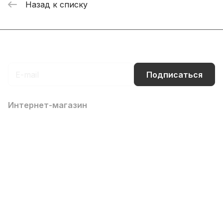
Назад к списку
Подписаться
на новости и акции
Подписаться
Интернет-магазин
Компания
Информация
Помощь
Контакты
8 (800) 700-66-65
info@office-dv.ru