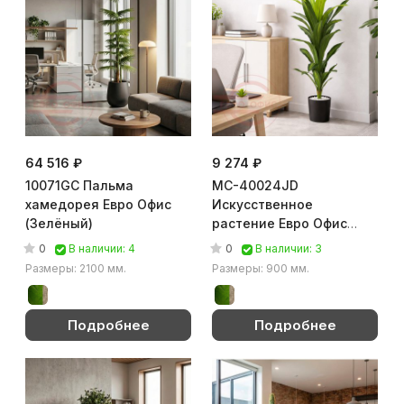
64 516 ₽
9 274 ₽
10071GC Пальма
MC-40024JD
хамедорея Евро Офис
Искусственное
(Зелёный)
растение Евро Офис
(Зелёный)
0
0
В наличии: 4
В наличии: 3
Размеры: 2100 мм.
Размеры: 900 мм.
Подробнее
Подробнее