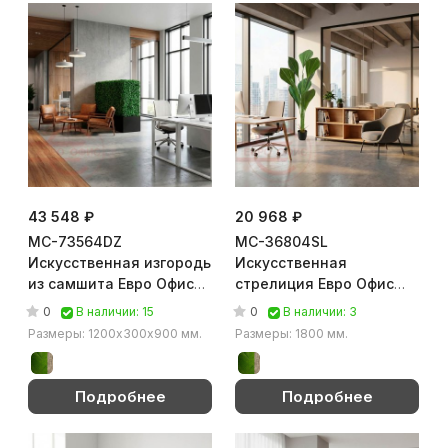
43 548 ₽
20 968 ₽
MC-73564DZ
MC-36804SL
Искусственная изгородь
Искусственная
из самшита Евро Офис
стрелиция Евро Офис
(Зелёный)
(Зелёный)
0
0
В наличии: 15
В наличии: 3
Размеры: 1200х300х900 мм.
Размеры: 1800 мм.
Подробнее
Подробнее