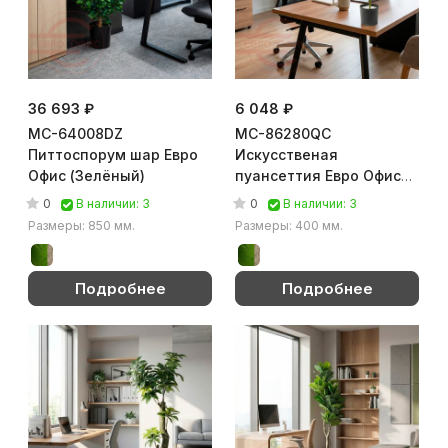
36 693 ₽
6 048 ₽
MC-64008DZ
MC-86280QC
Питтоспорум шар Евро
Искусственая
Офис (Зелёный)
пуансеттия Евро Офис
(Зелёный)
0
0
В наличии: 3
В наличии: 3
Размеры: 850 мм.
Размеры: 400 мм.
Подробнее
Подробнее