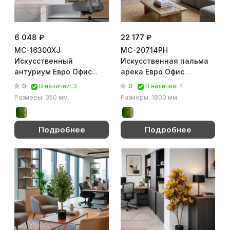
6 048 ₽
22 177 ₽
MC-16300XJ
MC-20714PH
Искусственный
Искусственная пальма
антуриум Евро Офис
арека Евро Офис
(Зелёный)
(Зелёный)
0
0
В наличии: 3
В наличии: 4
Размеры: 350 мм.
Размеры: 1800 мм.
Подробнее
Подробнее