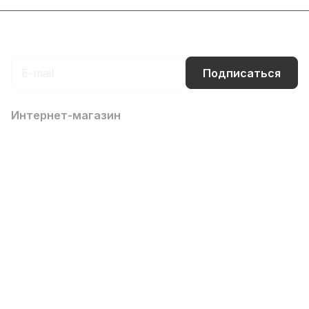
Подписаться
на новости и акции
Подписаться
Интернет-магазин
Компания
Информация
Помощь
Контакты
8 (800) 700-66-65
info@office-dv.ru
Выставочный салон, г. Владивосток, ул. Некрасовская,
94, 2 этаж