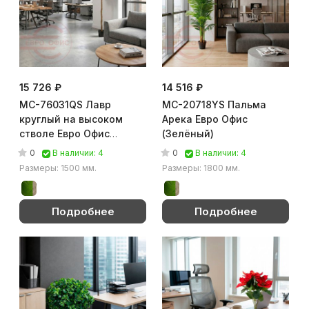
15 726 ₽
14 516 ₽
MC-76031QS Лавр
MC-20718YS Пальма
круглый на высоком
Арека Евро Офис
стволе Евро Офис
(Зелёный)
(Зелёный)
0
0
В наличии: 4
В наличии: 4
Размеры: 1500 мм.
Размеры: 1800 мм.
Подробнее
Подробнее