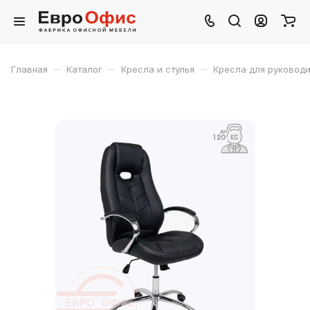
–
–
–
Главная
Каталог
Кресла и стулья
Кресла для руковод