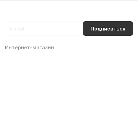
Подписаться
на новости и акции
Подписаться
Интернет-магазин
Компания
Информация
Помощь
Контакты
8 (800) 700-66-65
info@office-dv.ru
Выставочный салон, г. Владивосток, ул. Некрасовская,
94, 2 этаж