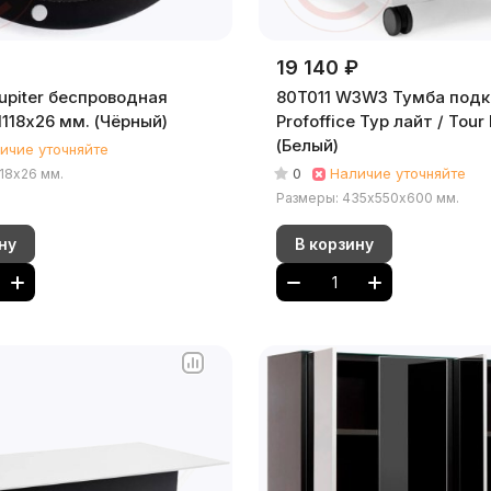
19 140 ₽
upiter беспроводная
80T011 W3W3 Тумба подк
зарядка d118х26 мм. (Чёрный)
Profoffice Тур лайт / Tour 
(Белый)
ичие уточняйте
0
Наличие уточняйте
18х26 мм.
Размеры: 435х550х600 мм.
ну
В корзину