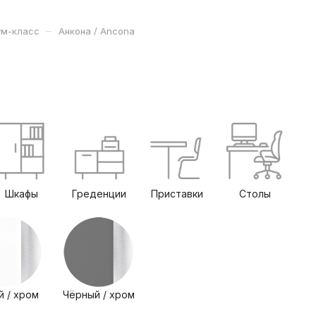
–
м-класс
Анкона / Ancona
Шкафы
Греденции
Приставки
Столы
й / хром
Чёрный / хром