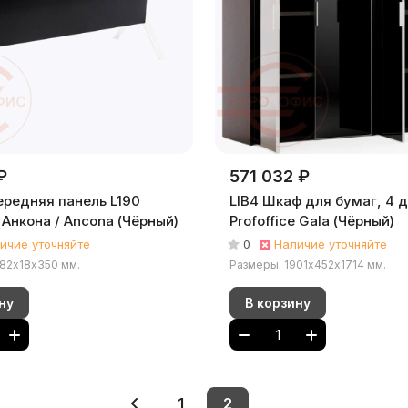
₽
571 032 ₽
ередняя панель L190
LIB4 Шкаф для бумаг, 4 
e Анкона / Ancona (Чёрный)
Profoffice Gala (Чёрный)
ичие уточняйте
0
Наличие уточняйте
482х18х350 мм.
Размеры: 1901х452х1714 мм.
ну
В корзину
1
2