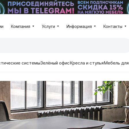
ии
Компания
Услуги
Информация
Контакты
стические системы
Зелёный офис
Кресла и стулья
Мебель для