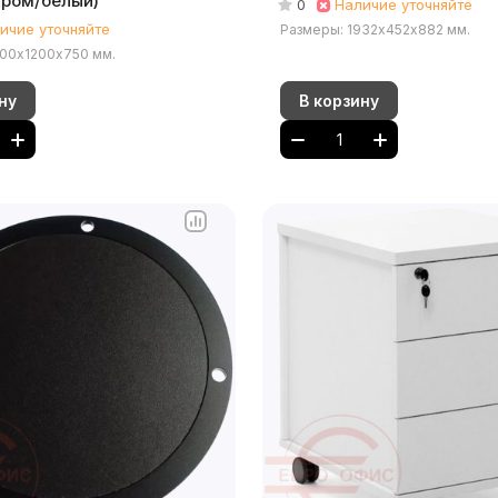
Хром/белый)
0
Наличие уточняйте
ичие уточняйте
Размеры: 1932х452х882 мм.
400х1200х750 мм.
ну
В корзину