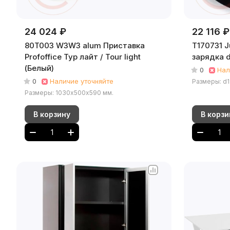
24 024 ₽
22 116 ₽
80T003 W3W3 alum Приставка
Т170731 J
Profoffice Тур лайт / Tour light
(Белый)
0
Нал
0
Наличие уточняйте
Размеры: d1
Размеры: 1030х500х590 мм.
В корзину
В корзи