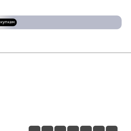
Контакты
8 (800) 700-66-65
info@office-dv.ru
Выставочный салон, г. Владивосток, ул.
Некрасовская, 94, 2 этаж