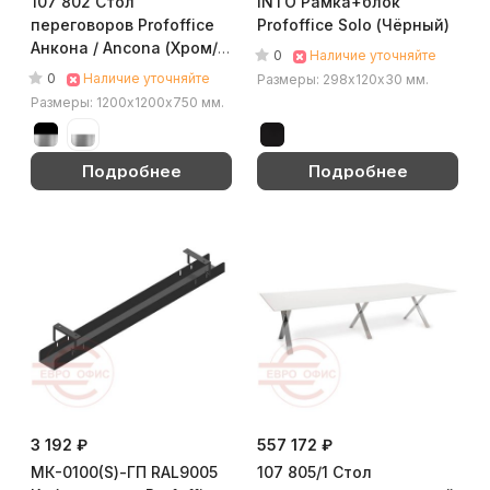
107 802 Стол
INTO Рамка+блок
переговоров Profoffice
Profoffice Solo (Чёрный)
Анкона / Ancona (Хром/
0
Наличие уточняйте
чёрный)
0
Наличие уточняйте
Размеры: 298х120х30 мм.
Размеры: 1200х1200х750 мм.
Подробнее
Подробнее
3 192 ₽
557 172 ₽
МК-0100(S)-ГП RAL9005
107 805/1 Стол