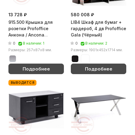
13 728 ₽
580 008 ₽
915.500 Крышка для
LIB4 Шкаф для бумаг +
розетки Profoffice
гардероб, 4 дв Profoffice
Анкона / Ancona
Gala (Чёрный)
(Алюминий)
0
0
В наличии: 1
В наличии: 2
Размеры: 257х87х8 мм.
Размеры: 1901х452х1714 мм.
Подробнее
Подробнее
ВЫВОДИТСЯ