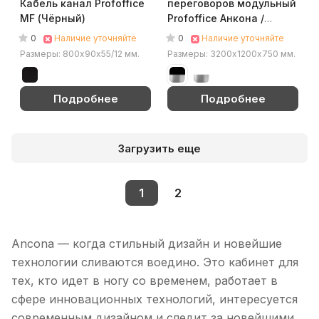
Кабель канал Profoffice
переговоров модульный
MF (Чёрный)
Profoffice Анкона /
Ancona (Хром/белый)
0
0
Наличие уточняйте
Наличие уточняйте
Размеры: 800х90х55/12 мм.
Размеры: 3200х1200х750 мм.
Подробнее
Подробнее
Загрузить еще
1
2
Ancona — когда стильный дизайн и новейшие
технологии сливаются воедино. Это кабинет для
тех, кто идет в ногу со временем, работает в
сфере инновационных технологий, интересуется
современным дизайном и следит за новейшими