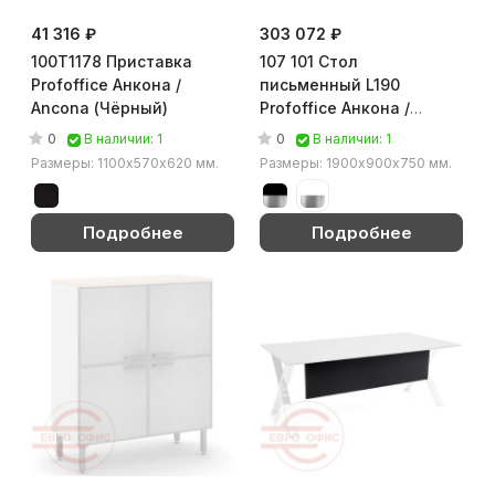
41 316 ₽
303 072 ₽
100T1178 Приставка
107 101 Стол
Profoffice Анкона /
письменный L190
Ancona (Чёрный)
Profoffice Анкона /
Ancona (Хром/чёрный)
0
0
В наличии: 1
В наличии: 1
Размеры: 1100х570х620 мм.
Размеры: 1900х900х750 мм.
Подробнее
Подробнее