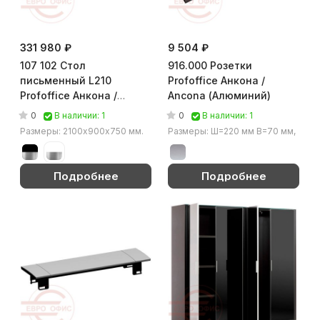
331 980 ₽
9 504 ₽
107 102 Стол
916.000 Розетки
письменный L210
Profoffice Анкона /
Profoffice Анкона /
Ancona (Алюминий)
Ancona (Хром/чёрный)
0
0
В наличии: 1
В наличии: 1
Размеры: 2100х900х750 мм.
Размеры: Ш=220 мм В=70 мм,
Подробнее
Подробнее