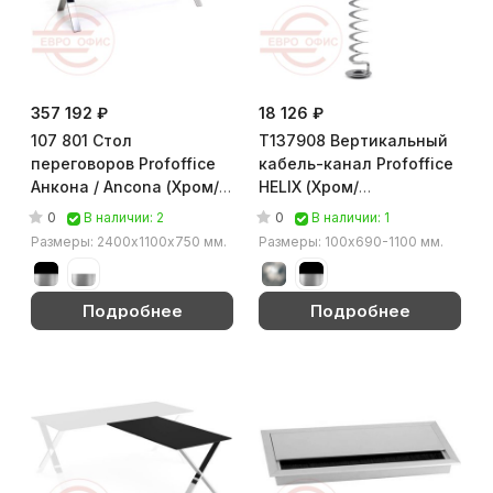
357 192 ₽
18 126 ₽
107 801 Стол
Т137908 Вертикальный
переговоров Profoffice
кабель-канал Profoffice
Анкона / Ancona (Хром/
HELIX (Хром/
чёрный)
прозрачный)
0
0
В наличии: 2
В наличии: 1
Размеры: 2400х1100х750 мм.
Размеры: 100x690-1100 мм.
Подробнее
Подробнее