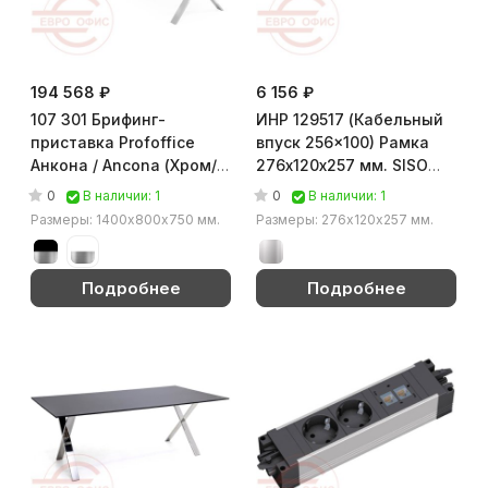
194 568 ₽
6 156 ₽
107 301 Брифинг-
ИНР 129517 (Кабельный
приставка Profoffice
впуск 256x100) Рамка
Анкона / Ancona (Хром/
276х120х257 мм. SISO
чёрный)
(Серебристый)
0
0
В наличии: 1
В наличии: 1
Размеры: 1400х800х750 мм.
Размеры: 276х120х257 мм.
Подробнее
Подробнее