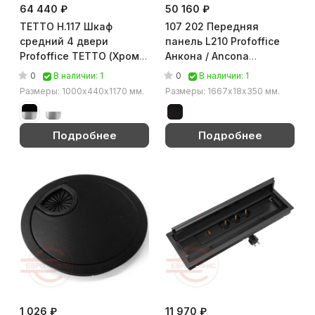
64 440 ₽
50 160 ₽
TETTO H.117 Шкаф
107 202 Передняя
средний 4 двери
панель L210 Profoffice
Profoffice TETTO (Хром/
Анкона / Ancona
белый)
(Чёрный)
0
0
В наличии: 1
В наличии: 1
Размеры: 1000х440х1170 мм.
Размеры: 1667х18х350 мм.
Подробнее
Подробнее
1 026 ₽
11 970 ₽