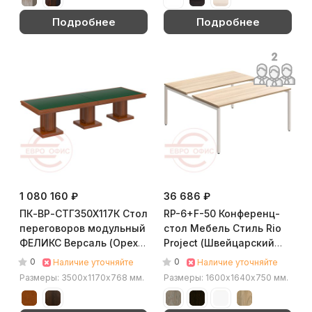
Подробнее
Подробнее
1 080 160 ₽
36 686 ₽
ПК-ВР-СТГ350Х117К Стол
RP-6+F-50 Конференц-
переговоров модульный
стол Мебель Стиль Rio
ФЕЛИКС Версаль (Орех
Project (Швейцарский
Орвието)
вяз MS)
0
0
Наличие уточняйте
Наличие уточняйте
Размеры: 3500х1170х768 мм.
Размеры: 1600х1640х750 мм.