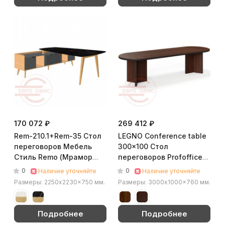
170 072 ₽
269 412 ₽
Rem-210.1+Rem-35 Стол
LEGNO Conference table
переговоров Мебель
300x100 Стол
Стиль Remo (Мрамор
переговоров Profoffice
черный/массив ясеня
Форте / Forte (Орех)
0
0
Наличие уточняйте
Наличие уточняйте
MS)
Размеры: 2250x2230x750 мм.
Размеры: 3000x1000x760 мм.
Подробнее
Подробнее