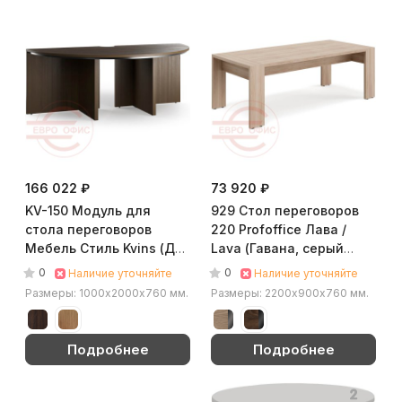
166 022 ₽
73 920 ₽
KV-150 Модуль для
929 Стол переговоров
стола переговоров
220 Profoffice Лава /
Мебель Стиль Kvins (Дуб
Lava (Гавана, серый
жжёный)
глянец)
0
0
Наличие уточняйте
Наличие уточняйте
Размеры: 1000х2000х760 мм.
Размеры: 2200х900х760 мм.
Подробнее
Подробнее