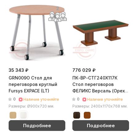
35 343 ₽
776 029 ₽
GRN009O Стол для
ПК-ВР-СТГ240Х117К
переговоров круглый
Стол переговоров
Fursys EXPACE (LT)
ФЕЛИКС Версаль (Орех
Орвието)
0
0
Наличие уточняйте
Наличие уточняйте
Размеры: Ø900х720 мм.
Размеры: 2400х1170х768 мм.
Подробнее
Подробнее