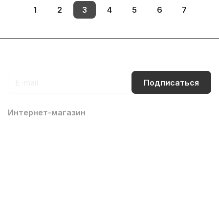
1
2
3
4
5
6
7
Подписаться
на новости и акции
Подписаться
Интернет-магазин
Компания
Информация
Помощь
Контакты
8 (800) 700-66-65
info@office-dv.ru