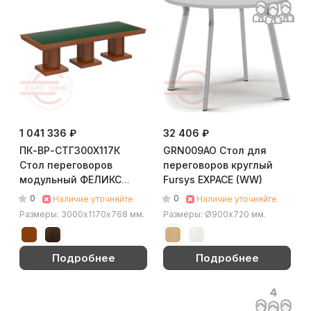
1 041 336 ₽
32 406 ₽
ПК-ВР-СТГ300Х117К
GRN009AO Стол для
Стол переговоров
переговоров круглый
модульный ФЕЛИКС
Fursys EXPACE (WW)
Версаль (Орех Орвието)
0
0
Наличие уточняйте
Наличие уточняйте
Размеры: 3000х1170х768 мм.
Размеры: Ø900х720 мм.
Подробнее
Подробнее