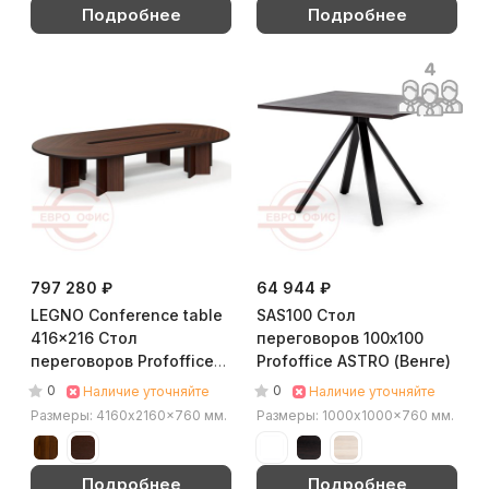
Подробнее
Подробнее
797 280 ₽
64 944 ₽
LEGNO Conference table
SAS100 Стол
416x216 Стол
переговоров 100х100
переговоров Profoffice
Profoffice ASTRO (Венге)
Форте / Forte (Орех)
0
0
Наличие уточняйте
Наличие уточняйте
Размеры: 4160x2160x760 мм.
Размеры: 1000x1000x760 мм.
Подробнее
Подробнее