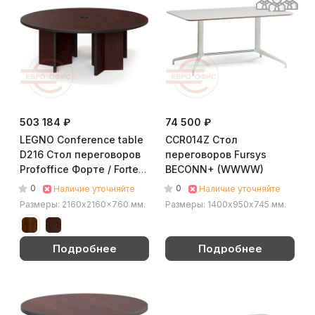
503 184 ₽
74 500 ₽
LEGNO Conference table
CCR014Z Стол
D216 Стол переговоров
переговоров Fursys
Profoffice Форте / Forte
BECONN+ (WWWW)
(Палисандр)
0
0
Наличие уточняйте
Наличие уточняйте
Размеры: 2160x2160x760 мм.
Размеры: 1400х950х745 мм.
Подробнее
Подробнее