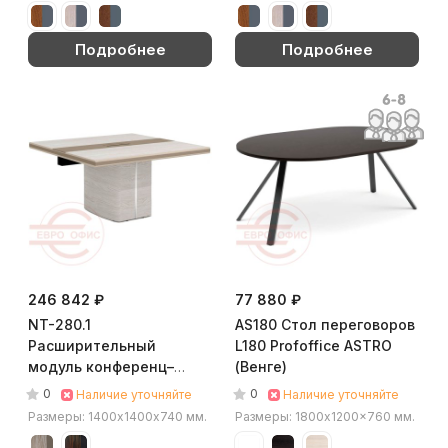
Подробнее
Подробнее
246 842 ₽
77 880 ₽
NT-280.1
AS180 Стол переговоров
Расширительный
L180 Profoffice ASTRO
модуль конференц–
(Венге)
стола Мебель Стиль
0
0
Наличие уточняйте
Наличие уточняйте
New.Tone (Дуб
Размеры: 1400х1400х740 мм.
Размеры: 1800x1200x760 мм.
серебристый / стоун)