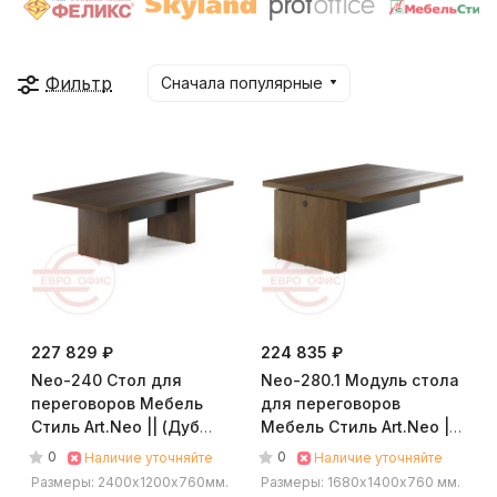
Фильтр
Сначала популярные
227 829 ₽
224 835 ₽
Neo-240 Стол для
Neo-280.1 Модуль стола
переговоров Мебель
для переговоров
Стиль Art.Neo || (Дуб
Мебель Стиль Art.Neo ||
Оул/графит)
(Дуб Шале/графит)
0
0
Наличие уточняйте
Наличие уточняйте
Размеры: 2400х1200х760мм.
Размеры: 1680х1400х760 мм.