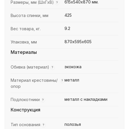
615х540х870 мм.
Размеры, мм (ШхГхВ)
?
425
Высота спинки, мм
9.2
Вес товара, кг.
870х595х605
Упаковка, мм
Материалы
экокожа
Обивка (материал)
?
металл
Материал крестовины/
?
опор
металл с накладками
Подлокотники
?
Конструкция
полозья
Тип основания
?