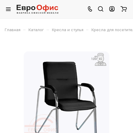
–
–
–
Главная
Каталог
Кресла и стулья
Кресла для посетите