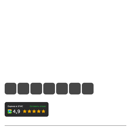
Компания
Информация
Помощь
Контакты
8 (800) 700-66-65
info@office-dv.ru
Выставочный салон, г. Владивосток, ул. Некрасовская,
94, 2 этаж