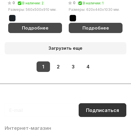
Групп, обивка кожа
(Чёрный)
0
0
В наличии: 2
В наличии: 1
(Черный (темный орех))
Размеры: 560х500х910 мм.
Размеры: 620х440х1030 мм.
Подробнее
Подробнее
Загрузить еще
1
2
3
4
Подписаться
на новости и акции
Подписаться
Интернет-магазин