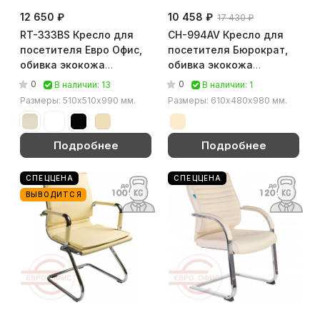
12 650 ₽
10 458 ₽
17 430 ₽
RT-333ВS Кресло для
CH-994AV Кресло для
посетителя Евро Офис,
посетителя Бюрократ,
обивка экокожа
обивка экокожа
(Бежевый)
(Слоновая кость)
0
0
В наличии: 13
В наличии: 1
Размеры: 510х510х990 мм.
Размеры: 610х480х980 мм.
Подробнее
Подробнее
СПЕЦЦЕНА
СПЕЦЦЕНА
ВЫВОДИТСЯ