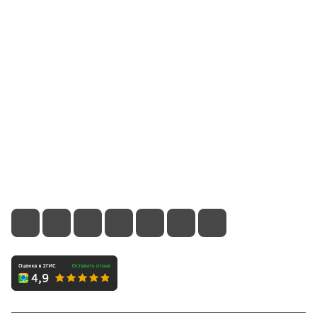
Компания
Информация
Помощь
Контакты
8 (800) 700-66-65
info@office-dv.ru
Выставочный салон, г. Владивосток, ул. Некрасовская,
94, 2 этаж