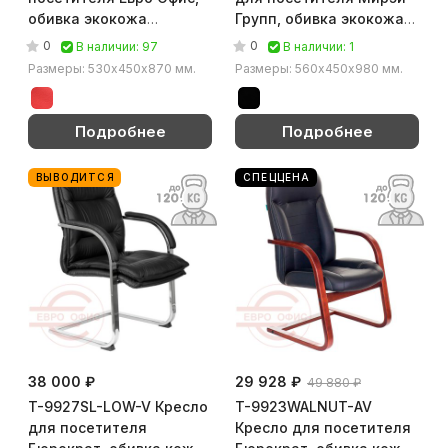
обивка экокожа
Групп, обивка экокожа
(Искусственная кожа
(Чёрный)
0
0
В наличии: 97
В наличии: 1
красная)
Размеры: 530х450х870 мм.
Размеры: 560х450х980 мм.
Подробнее
Подробнее
ВЫВОДИТСЯ
СПЕЦЦЕНА
38 000 ₽
29 928 ₽
49 880 ₽
T-9927SL-LOW-V Кресло
T-9923WALNUT-AV
для посетителя
Кресло для посетителя