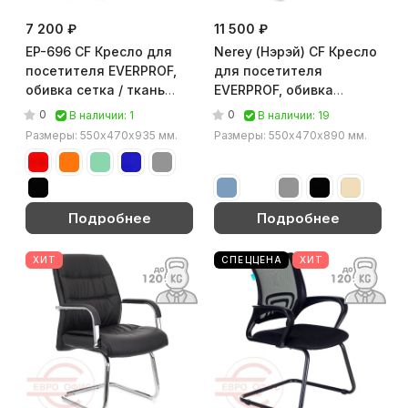
7 200 ₽
11 500 ₽
EP-696 CF Кресло для
Nerey (Нэрэй) CF Кресло
посетителя EVERPROF,
для посетителя
обивка сетка / ткань
EVERPROF, обивка
(Чёрный)
экокожа (Белый)
0
0
В наличии: 1
В наличии: 19
Размеры: 550х470х935 мм.
Размеры: 550х470х890 мм.
Подробнее
Подробнее
ХИТ
СПЕЦЦЕНА
ХИТ