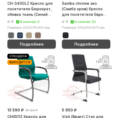
CH-340GLZ Кресло для
Samba chrome эко
посетителя Бюрократ,
(Самба хром) Кресло
обивка ткань (Синий
для посетителя Евро
(Light-27))
Офис, обивка экокожа
0
0
В наличии: 9
В наличии: 50
(Черный)
Размеры: 620х515х900 мм.
Размеры: 615х540х870 мм.
Подробнее
Подробнее
СПЕЦЦЕНА
ВЫВОДИТСЯ
13 590 ₽
5 950 ₽
18 120 ₽
CH0511Z Кресло для
Visit (Визит) Стул для