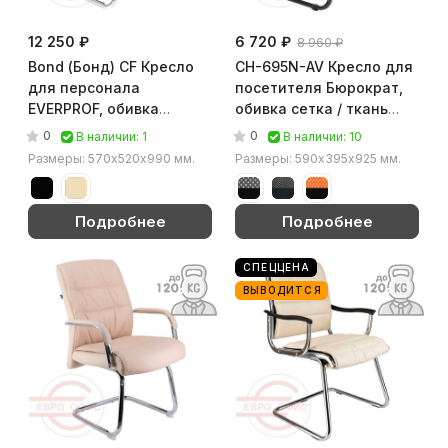
12 250 ₽
6 720 ₽
8 960 ₽
Bond (Бонд) CF Кресло
CH-695N-AV Кресло для
для персонала
посетителя Бюрократ,
EVERPROF, обивка
обивка сетка / ткань
экокожа (Чёрный)
(Спинка сетка черная
0
0
В наличии: 1
В наличии: 10
TW-01, сиденье черное
Размеры: 570х520х990 мм.
Размеры: 590х395х925 мм.
TW-11)
Подробнее
Подробнее
СПЕЦЦЕНА
ВЫВОДИТСЯ