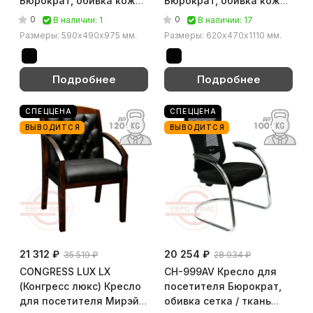
Бюрократ, обивка кожа
Бюрократ, обивка кожа
(Чёрный)
(Чёрный)
0
0
В наличии: 1
В наличии: 17
Размеры: 590х490х975 мм.
Размеры: 620х470х1110 мм.
Подробнее
Подробнее
СПЕЦЦЕНА
СПЕЦЦЕНА
ВЫВОДИТСЯ
ВЫВОДИТСЯ
21 312 ₽
20 254 ₽
35 519 ₽
28 934 ₽
CONGRESS LUX LX
CH-999AV Кресло для
(Конгресс люкс) Кресло
посетителя Бюрократ,
для посетителя Мирэй
обивка сетка / ткань