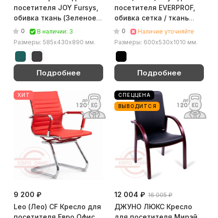
посетителя JOY Fursys,
посетителя EVERPROF,
обивка ткань (Зеленое
обивка сетка / ткань
(247))
(Чёрный)
0
0
В наличии: 3
Наличие уточняйте
Размеры: 585х430х890 мм.
Размеры: 600х530х1010 мм.
Подробнее
Подробнее
ХИТ
СПЕЦЦЕНА
ВЫВОДИТСЯ
9 200 ₽
12 004 ₽
16 005 ₽
Leo (Лео) CF Кресло для
ДЖУНО ЛЮКС Кресло
посетителя Евро Офис,
для посетителя Мирэй