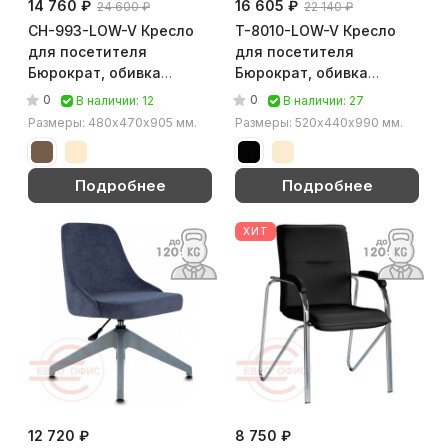
14 760 ₽
16 605 ₽
24 600 ₽
22 140 ₽
CH-993-LOW-V Кресло
T-8010-LOW-V Кресло
для посетителя
для посетителя
Бюрократ, обивка
Бюрократ, обивка
экокожа (Слоновая
экокожа (Слоновая
0
0
В наличии: 12
В наличии: 27
кость)
кость)
Размеры: 480х470х905 мм.
Размеры: 520х440х990 мм.
Подробнее
Подробнее
ХИТ
12 720 ₽
8 750 ₽