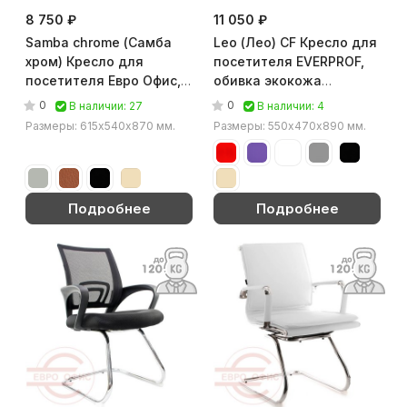
8 750 ₽
11 050 ₽
Samba chrome (Самба
Leo (Лео) CF Кресло для
хром) Кресло для
посетителя EVERPROF,
посетителя Евро Офис,
обивка экокожа
обивка экокожа
(Чёрный)
0
0
В наличии: 27
В наличии: 4
(Бежевый)
Размеры: 615х540х870 мм.
Размеры: 550х470х890 мм.
Подробнее
Подробнее