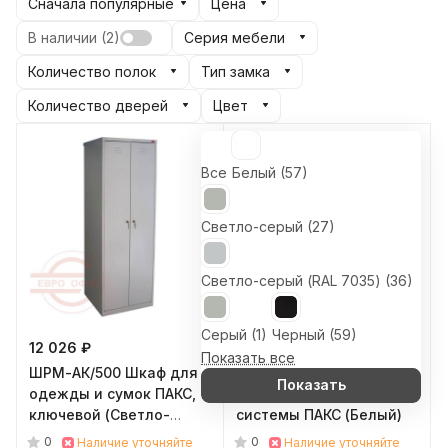
Сначала популярные
Цена
В наличии (
2
)
Серия мебели
Количество полок
Тип замка
Количество дверей
Цвет
Все
Белый (
57
)
Светло-серый (
27
)
Светло-серый (RAL 7035) (
36
)
Серый (
1
)
Черный (
59
)
12 026 ₽
12 319 ₽
Показать все
ШРМ-АК/500 Шкаф для
ТИТАН-GS-350
Показать
одежды и сумок ПАКС,
Комплект гардеробной
ключевой (Светло-
системы ПАКС (Белый)
серый (RAL 7035))
0
0
Наличие уточняйте
Наличие уточняйте