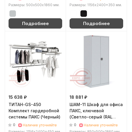
Размеры: 500х500х1860 мм.
Размеры: 1156x2400x350 мм.
Подробнее
Подробнее
15 638 ₽
18 881 ₽
ТИТАН-GS-450
ШАМ-11 Шкаф для офиса
Комплект гардеробной
ПАКС, ключевой
системы ПАКС (Черный)
(Светло-серый (RAL
7035))
0
0
Наличие уточняйте
Наличие уточняйте
Размеры: 1156x2400x450 мм.
Размеры: 850x500х1860 мм.