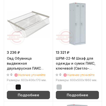
3 236 ₽
13 321 ₽
Овд Обувница
ШРМ-22-М Шкаф для
выдвижная
одежды и сумок ПАКС,
двухъярусная ПАКС
ключевой (Светло-
(Черный)
серый (RAL 7035))
0
0
Наличие уточняйте
Наличие уточняйте
Размеры: 603х406х170 мм.
Размеры: 600х500х1860 мм.
Подробнее
Подробнее