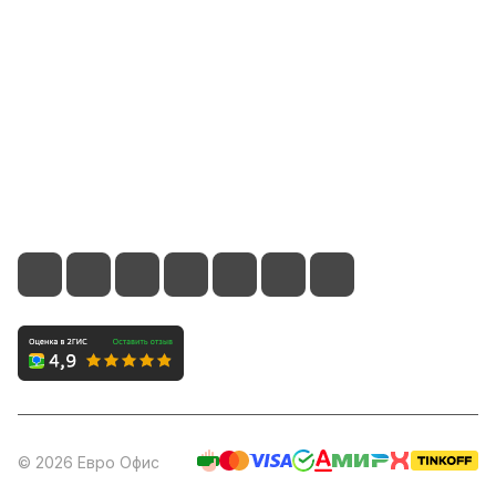
Помощь
Контакты
8 (800) 700-66-65
info@office-dv.ru
Выставочный салон, г. Владивосток, ул. Некрасовская,
94, 2 этаж
© 2026 Евро Офис