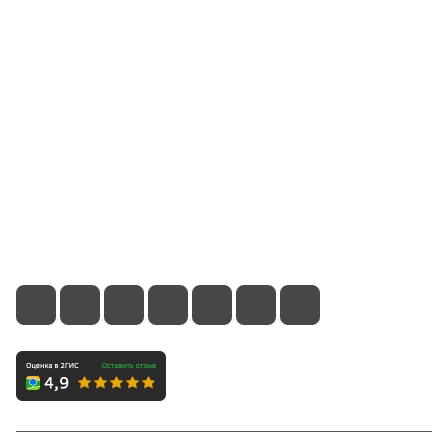
Компания
Информация
Помощь
Контакты
8 (800) 700-66-65
info@office-dv.ru
Выставочный салон, г. Владивосток, ул. Некрасовская,
94, 2 этаж