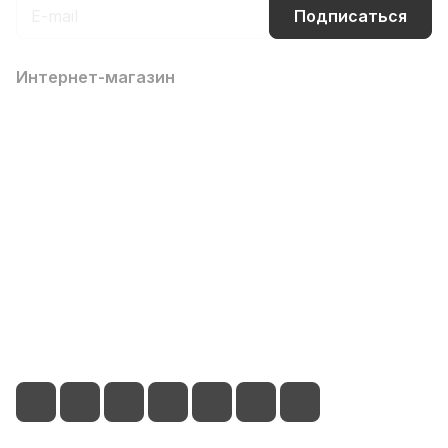
Подписаться
Интернет-магазин
Компания
Информация
Помощь
Контакты
8 (800) 700-66-65
info@office-dv.ru
Выставочный салон, г. Владивосток, ул. Некрасовская,
94, 2 этаж