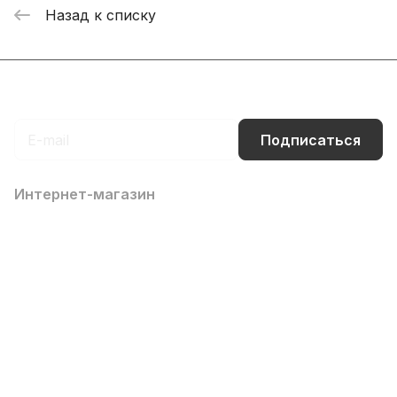
Назад к списку
Подписаться
на новости и акции
Подписаться
Интернет-магазин
Компания
Информация
Помощь
Контакты
8 (800) 700-66-65
info@office-dv.ru