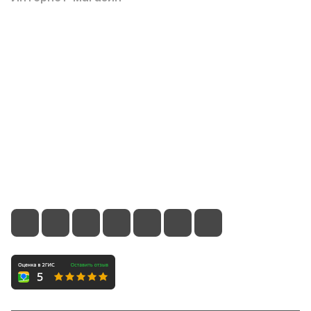
Компания
Информация
Помощь
Контакты
8 (800) 700-66-65
info@office-dv.ru
Выставочный салон, г. Владивосток, ул. Некрасовская,
94, 2 этаж